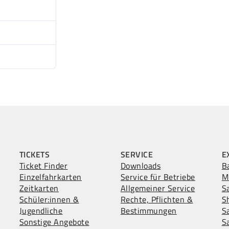
1
23.05
23.05
TICKETS
SERVICE
E
Ticket Finder
Downloads
B
Einzelfahrkarten
Service für Betriebe
M
Zeitkarten
Allgemeiner Service
S
Schüler:innen &
Rechte, Pflichten &
S
Jugendliche
Bestimmungen
S
Sonstige Angebote
S