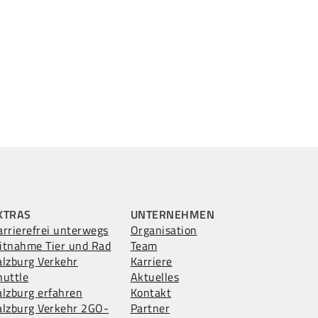
XTRAS
UNTERNEHMEN
arrierefrei unterwegs
Organisation
itnahme Tier und Rad
Team
alzburg Verkehr
Karriere
huttle
Aktuelles
alzburg erfahren
Kontakt
alzburg Verkehr 2GO-
Partner