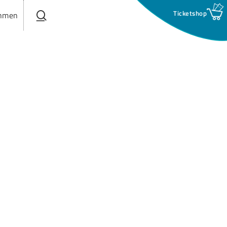
search
hmen