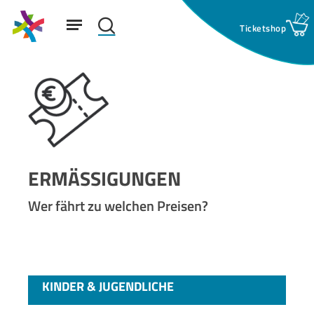
Skip
Menu
to
search
main
Suchfeld:
content
ERMÄSSIGUNGEN
Wer fährt zu welchen Preisen?
KINDER & JUGENDLICHE