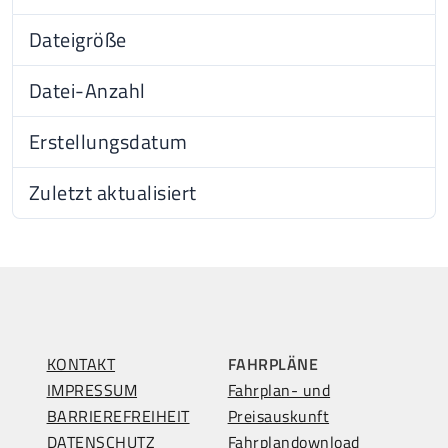
Dateigröße
150.13 KB
Datei-Anzahl
1
Erstellungsdatum
15.12
Zuletzt aktualisiert
30.07
KONTAKT
FAHRPLÄNE
IMPRESSUM
Fahrplan- und
BARRIEREFREIHEIT
Preisauskunft
DATENSCHUTZ
Fahrplandownload