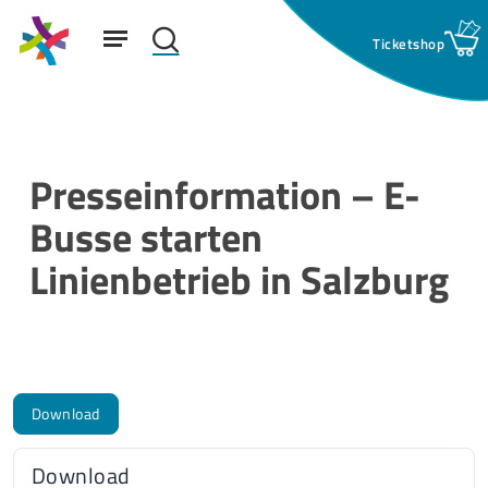
Skip
Menu
to
search
main
Suchfeld:
content
Presseinformation – E-
Busse starten
Linienbetrieb in Salzburg
Download
Download
49