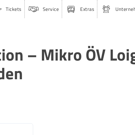
Tickets
Service
Extras
Unterne
ion – Mikro ÖV Lo
lden
41