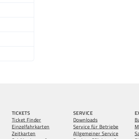
153.92 KB
1
12.02
30.07
TICKETS
SERVICE
E
Ticket Finder
Downloads
B
Einzelfahrkarten
Service für Betriebe
M
Zeitkarten
Allgemeiner Service
S