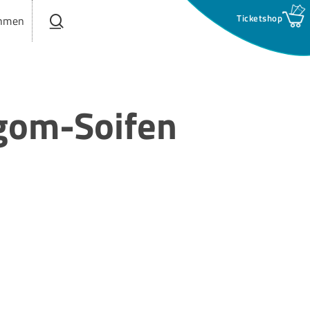
search
hmen
igom-Soifen