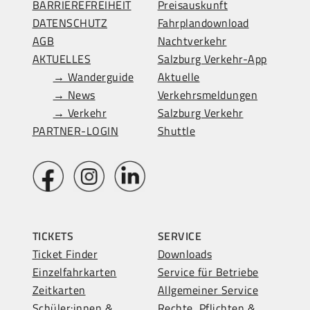
BARRIEREFREIHEIT
Preisauskunft
DATENSCHUTZ
Fahrplandownload
AGB
Nachtverkehr
AKTUELLES
Salzburg Verkehr-App
→ Wanderguide
Aktuelle
→ News
Verkehrsmeldungen
→ Verkehr
Salzburg Verkehr
PARTNER-LOGIN
Shuttle
TICKETS
SERVICE
Ticket Finder
Downloads
Einzelfahrkarten
Service für Betriebe
Zeitkarten
Allgemeiner Service
Schüler:innen &
Rechte, Pflichten &