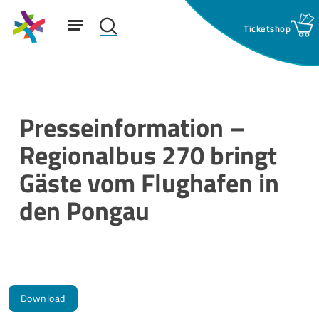
Skip
Menu
to
search
main
Suchfeld:
content
Presseinformation –
Regionalbus 270 bringt
Gäste vom Flughafen in
den Pongau
Download