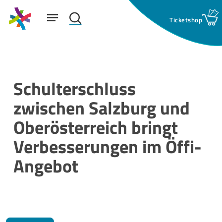
Skip
Menu
to
search
main
Suchfeld:
content
Schulterschluss
zwischen Salzburg und
Oberösterreich bringt
Verbesserungen im Öffi-
Angebot