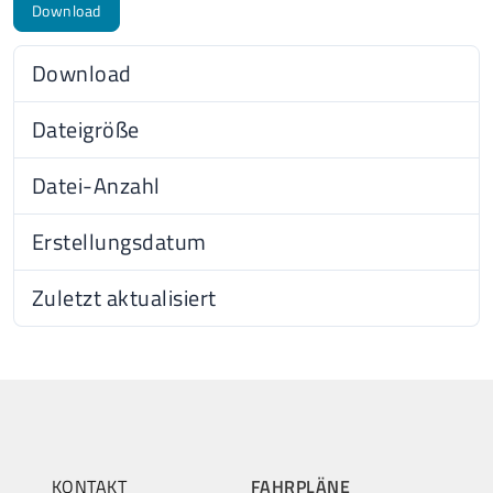
Download
Download
68
Dateigröße
210.06 KB
Datei-Anzahl
1
Erstellungsdatum
29.09
Zuletzt aktualisiert
24.05
KONTAKT
FAHRPLÄNE