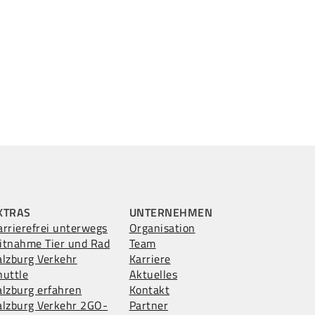
XTRAS
UNTERNEHMEN
arrierefrei unterwegs
Organisation
itnahme Tier und Rad
Team
alzburg Verkehr
Karriere
huttle
Aktuelles
alzburg erfahren
Kontakt
alzburg Verkehr 2GO-
Partner