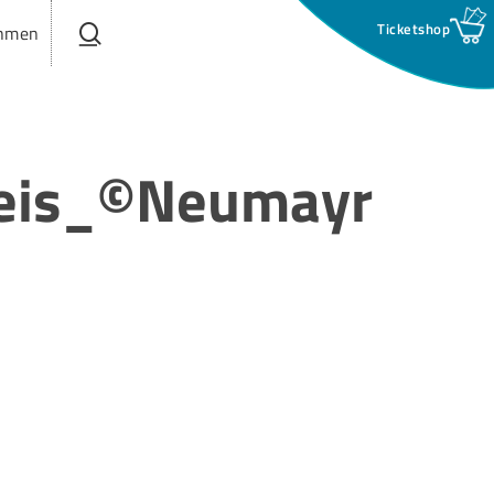
search
hmen
weis_©Neumayr