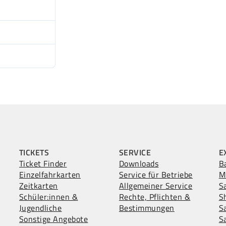
1
14.11
25.11
TICKETS
SERVICE
E
Ticket Finder
Downloads
B
Einzelfahrkarten
Service für Betriebe
M
Zeitkarten
Allgemeiner Service
S
Schüler:innen &
Rechte, Pflichten &
S
Jugendliche
Bestimmungen
S
Sonstige Angebote
S