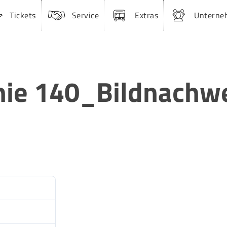
Tickets
Service
Extras
Unterne
inie 140_Bildnach
141
1.1 MB