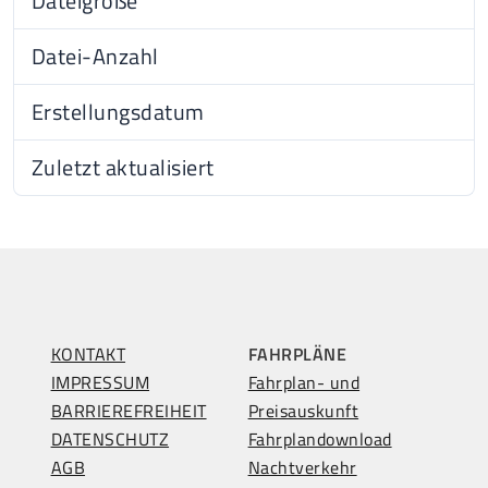
Dateigröße
3.29 MB
Datei-Anzahl
1
Erstellungsdatum
14.11
Zuletzt aktualisiert
24.05
KONTAKT
FAHRPLÄNE
IMPRESSUM
Fahrplan- und
BARRIEREFREIHEIT
Preisauskunft
DATENSCHUTZ
Fahrplandownload
AGB
Nachtverkehr