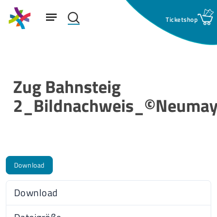
Skip
Menu
to
search
main
Suchfeld:
content
Zug Bahnsteig
2_Bildnachweis_©Neumay
Download
Download
78