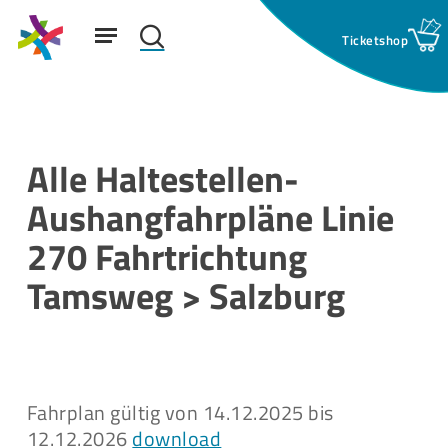
Skip
Menu
to
search
main
Suchfeld:
content
Alle Haltestellen-
Aushangfahrpläne Linie
270 Fahrtrichtung
Tamsweg > Salzburg
Fahrplan gültig von 14.12.2025 bis
12.12.2026
download