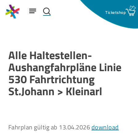
Skip
Menu
to
search
main
Suchfeld:
content
Alle Haltestellen-
Aushangfahrpläne Linie
530 Fahrtrichtung
St.Johann > Kleinarl
Fahrplan gültig ab 13.04.2026
download