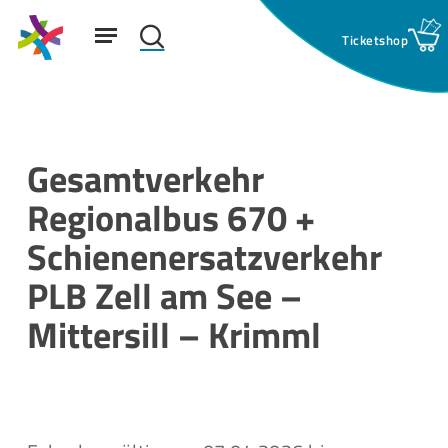
Skip
Menu
to
search
main
Suchfeld:
content
Gesamtverkehr
Regionalbus 670 +
Schienenersatzverkehr
PLB Zell am See –
Mittersill – Krimml