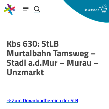
Skip
Menu
to
search
main
Suchfeld:
content
Kbs 630: StLB
Murtalbahn Tamsweg –
Stadl a.d.Mur – Murau –
Unzmarkt
⇒ Zum Downloadbereich der StB