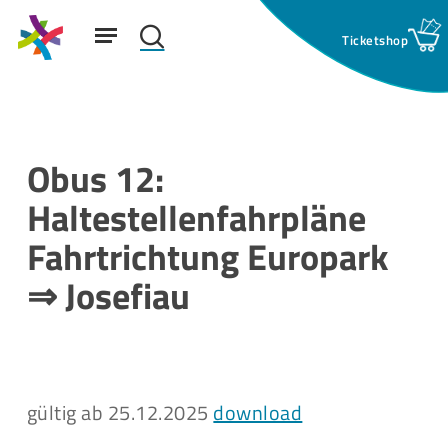
Skip
Menu
to
search
main
Suchfeld:
content
Obus 12:
Haltestellenfahrpläne
Fahrtrichtung Europark
⇒ Josefiau
gültig ab 25.12.2025
download