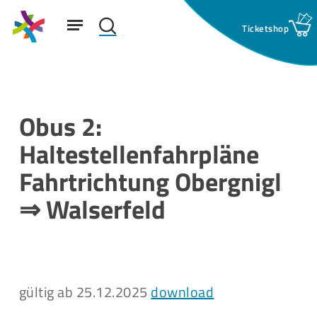
Skip
Menu
to
search
main
Suchfeld:
content
Obus 2:
Haltestellenfahrpläne
Fahrtrichtung Obergnigl
⇒ Walserfeld
gültig ab 25.12.2025
download