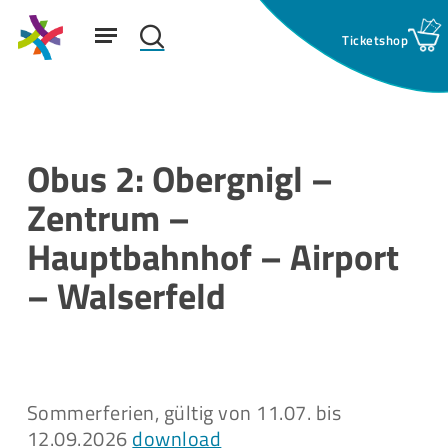
Skip
Menu
to
search
main
Suchfeld:
content
Obus 2: Obergnigl –
Zentrum –
Hauptbahnhof – Airport
– Walserfeld
Sommerferien, gültig von 11.07. bis
12.09.2026
download