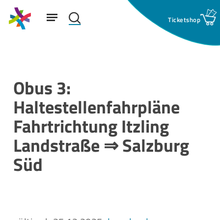
Skip
Menu
to
search
main
Suchfeld:
content
Obus 3:
Haltestellenfahrpläne
Fahrtrichtung Itzling
Landstraße ⇒ Salzburg
Süd