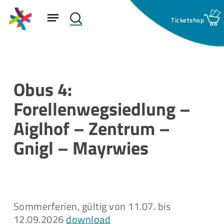
Skip
Menu
to
search
main
Suchfeld:
content
Obus 4:
Forellenwegsiedlung –
Aiglhof – Zentrum –
Gnigl – Mayrwies
Sommerferien, gültig von 11.07. bis
12.09.2026
download