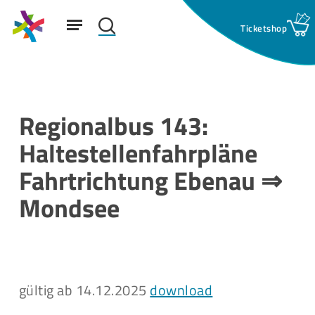
Skip
Menu
to
search
main
Suchfeld:
content
Regionalbus 143:
Haltestellenfahrpläne
Fahrtrichtung Ebenau ⇒
Mondsee
gültig ab 14.12.2025
download