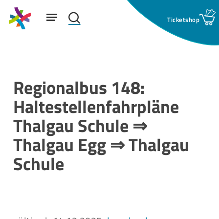
Skip
Menu
to
search
main
Suchfeld:
content
Regionalbus 148:
Haltestellenfahrpläne
Thalgau Schule ⇒
Thalgau Egg ⇒ Thalgau
Schule