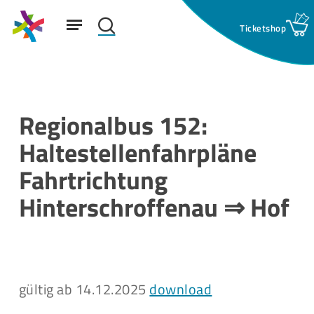
Skip
Menu
to
search
main
Suchfeld:
content
Regionalbus 152:
Haltestellenfahrpläne
Fahrtrichtung
Hinterschroffenau ⇒ Hof
gültig ab 14.12.2025
download