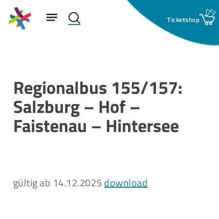
Skip
Menu
to
search
main
Suchfeld:
content
Regionalbus 155/157:
Salzburg – Hof –
Faistenau – Hintersee
gültig ab 14.12.2025
download