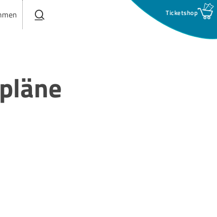
search
hmen
rpläne