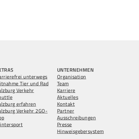
XTRAS
UNTERNEHMEN
arrierefrei unterwegs
Organisation
itnahme Tier und Rad
Team
alzburg Verkehr
Karriere
huttle
Aktuelles
alzburg erfahren
Kontakt
alzburg Verkehr 2GO-
Partner
pp
Ausschreibungen
intersport
Presse
Hinweisgebersystem