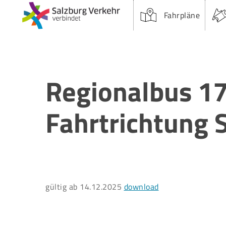
Skip
Fahrpläne
to
main
content
Regionalbus 17
Fahrtrichtung 
Suchfeld:
gültig ab 14.12.2025
download
Drücken Sie Enter oder Öffnen um zu suchen.