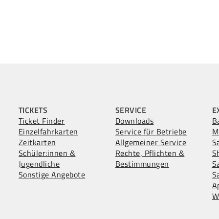
TICKETS
SERVICE
E
Ticket Finder
Downloads
B
Einzelfahrkarten
Service für Betriebe
M
Zeitkarten
Allgemeiner Service
S
Schüler:innen &
Rechte, Pflichten &
S
Jugendliche
Bestimmungen
S
Sonstige Angebote
S
A
W