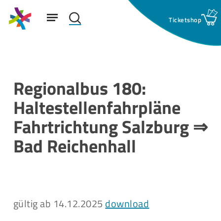
Skip
Menu
to
search
main
Suchfeld:
content
Regionalbus 180:
Haltestellenfahrpläne
Fahrtrichtung Salzburg ⇒
Bad Reichenhall
gültig ab 14.12.2025
download