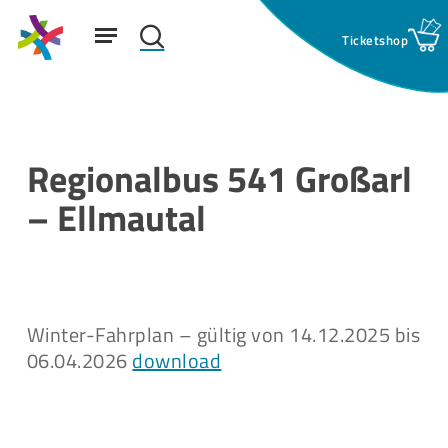
Skip
Menu
to
search
main
Suchfeld:
content
Regionalbus 541 Großarl
– Ellmautal
Winter-Fahrplan – gültig von 14.12.2025 bis
06.04.2026
download