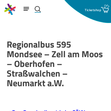
Skip
Menu
to
search
main
Suchfeld:
content
Regionalbus 595
Mondsee – Zell am Moos
– Oberhofen –
Straßwalchen –
Neumarkt a.W.