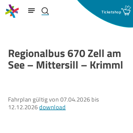
Skip
Menu
to
search
main
Suchfeld:
content
Regionalbus 670 Zell am
See – Mittersill – Krimml
Fahrplan gültig von 07.04.2026 bis
12.12.2026
download