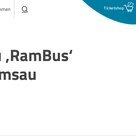
search
hmen
u ‚RamBus‘
amsau