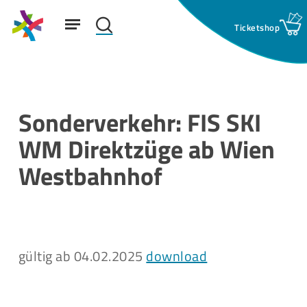
Skip
Menu
to
search
main
Suchfeld:
content
Sonderverkehr: FIS SKI
WM Direktzüge ab Wien
Westbahnhof
gültig ab 04.02.2025
download