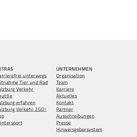
XTRAS
UNTERNEHMEN
arrierefrei unterwegs
Organisation
itnahme Tier und Rad
Team
alzburg Verkehr
Karriere
huttle
Aktuelles
alzburg erfahren
Kontakt
alzburg Verkehr 2GO-
Partner
pp
Ausschreibungen
intersport
Presse
Hinweisgebersystem