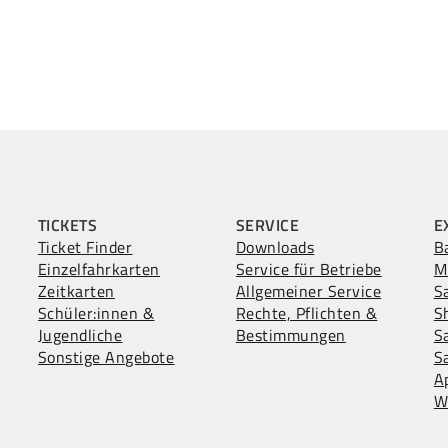
TICKETS
SERVICE
E
Ticket Finder
Downloads
B
Einzelfahrkarten
Service für Betriebe
M
Zeitkarten
Allgemeiner Service
S
Schüler:innen &
Rechte, Pflichten &
S
Jugendliche
Bestimmungen
S
Sonstige Angebote
S
A
W