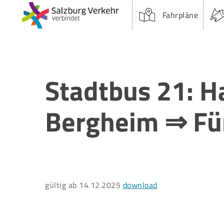
Skip
Fahrpläne
to
main
content
Stadtbus 21: H
Bergheim ⇒ Fü
Suchfeld:
gültig ab 14.12.2025
download
Drücken Sie Enter oder Öffnen um zu suchen.