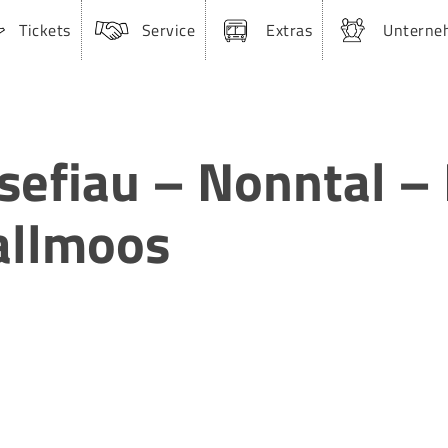
Tickets
Service
Extras
Unterne
osefiau – Nonntal –
allmoos