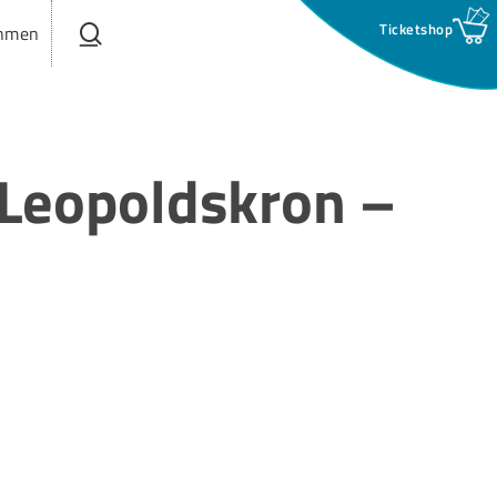
search
hmen
 Leopoldskron –