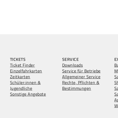
TICKETS
SERVICE
E
Ticket Finder
Downloads
B
Einzelfahrkarten
Service für Betriebe
M
Zeitkarten
Allgemeiner Service
S
Schüler:innen &
Rechte, Pflichten &
S
Jugendliche
Bestimmungen
S
Sonstige Angebote
S
A
W