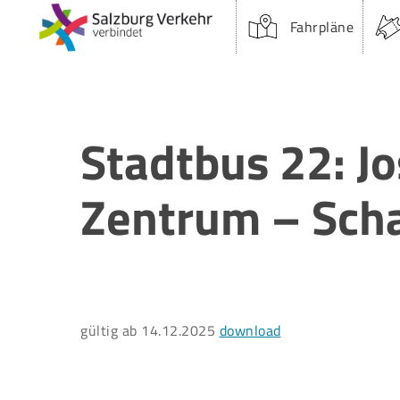
Skip
Fahrpläne
to
main
content
Stadtbus 22: J
Zentrum – Sch
Suchfeld:
gültig ab 14.12.2025
download
Drücken Sie Enter oder Öffnen um zu suchen.