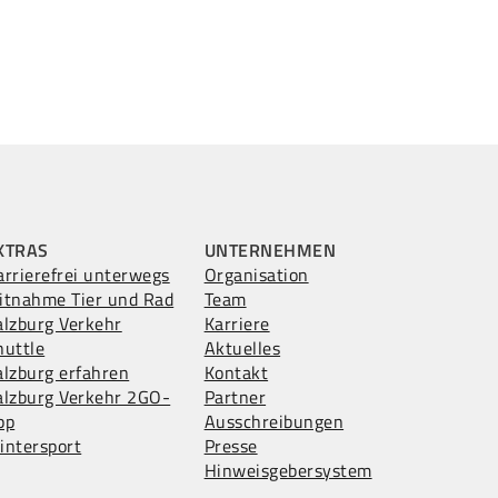
XTRAS
UNTERNEHMEN
arrierefrei unterwegs
Organisation
itnahme Tier und Rad
Team
alzburg Verkehr
Karriere
huttle
Aktuelles
alzburg erfahren
Kontakt
alzburg Verkehr 2GO-
Partner
pp
Ausschreibungen
intersport
Presse
Hinweisgebersystem