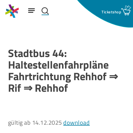
Skip
Menu
to
search
main
Suchfeld:
content
Stadtbus 44:
Haltestellenfahrpläne
Fahrtrichtung Rehhof ⇒
Rif ⇒ Rehhof
gültig ab 14.12.2025
download