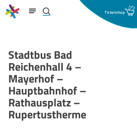
Skip
Menu
to
search
main
Suchfeld:
content
Stadtbus Bad
Reichenhall 4 –
Mayerhof –
Hauptbahnhof –
Rathausplatz –
Rupertustherme