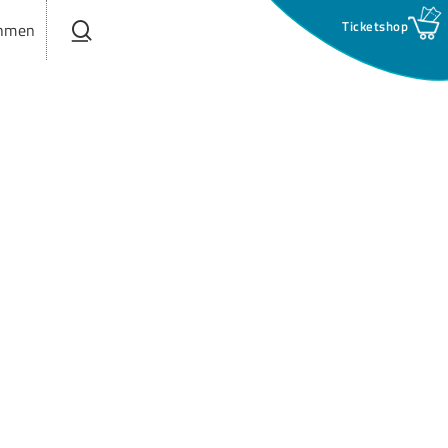
search
hmen