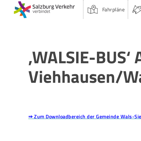
Skip
Fahrpläne
to
main
content
Suchfeld:
‚WALSIE-BUS‘ 
Viehhausen/Wa
Drücken Sie Enter oder Öffnen um zu suchen.
⇒ Zum Downloadbereich der Gemeinde Wals-Si