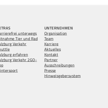
XTRAS
UNTERNEHMEN
arrierefrei unterwegs
Organisation
itnahme Tier und Rad
Team
alzburg Verkehr
Karriere
huttle
Aktuelles
alzburg erfahren
Kontakt
alzburg Verkehr 2GO-
Partner
pp
Ausschreibungen
intersport
Presse
Hinweisgebersystem