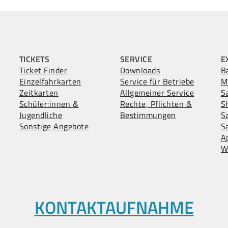
TICKETS
SERVICE
E
Ticket Finder
Downloads
B
Einzelfahrkarten
Service für Betriebe
M
Zeitkarten
Allgemeiner Service
S
Schüler:innen &
Rechte, Pflichten &
S
Jugendliche
Bestimmungen
S
Sonstige Angebote
S
A
W
KONTAKTAUFNAHME