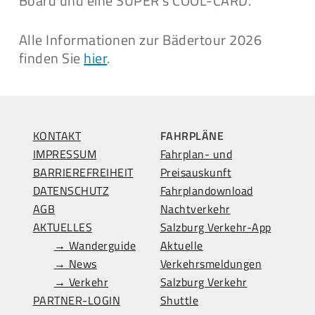
Board und eine SUPER s’COOL-CARD.
Alle Informationen zur Bädertour 2026
finden Sie
hier
.
KONTAKT
FAHRPLÄNE
IMPRESSUM
Fahrplan- und
BARRIEREFREIHEIT
Preisauskunft
DATENSCHUTZ
Fahrplandownload
AGB
Nachtverkehr
AKTUELLES
Salzburg Verkehr-App
→ Wanderguide
Aktuelle
→ News
Verkehrsmeldungen
→ Verkehr
Salzburg Verkehr
PARTNER-LOGIN
Shuttle