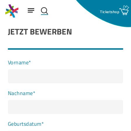
Skip
Menu
to
search
main
Suchfeld:
content
JETZT BEWERBEN
Vorname*
Nachname*
Geburtsdatum*