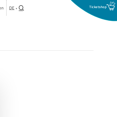
search
en
DE