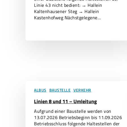
Linie 43 nicht bedient: → Hallein
Kaltenhausener Steg → Hallein
Kastenhofweg Nächstgelegene…
Drücken Sie Enter oder Öffnen um zu suchen.
Linien
8
ALBUS
BAUSTELLE
VERKEHR
und
Linien 8 und 11 – Umleitung
11
–
Aufgrund einer Baustelle werden von
Umleitung
13.07.2026 Betriebsbeginn bis 11.09.2026
Betriebsschluss folgende Haltestellen der