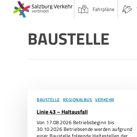
Skip
Fahrpläne
to
main
content
BAUSTELLE
Linie
43
BAUSTELLE
REGIONALBUS
VERKEHR
–
Linie 43 – Haltausfall
Haltausfall
Suchfeld:
Von 17.08.2026 Betriebsbeginn bis
30.10.2026 Betriebsende werden aufgrund
einer Baustelle folgende Haltestellen der