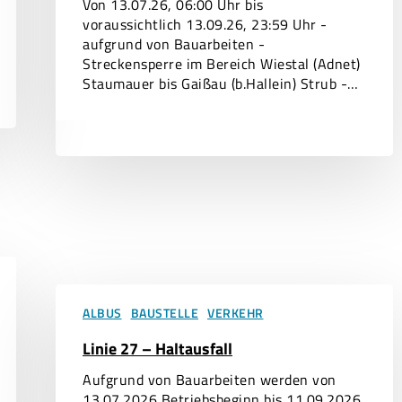
Von 13.07.26, 06:00 Uhr bis
bis
voraussichtlich 13.09.26, 23:59 Uhr -
13.09.
aufgrund von Bauarbeiten -
Streckensperre im Bereich Wiestal (Adnet)
Staumauer bis Gaißau (b.Hallein) Strub -…
Linie
27
ALBUS
BAUSTELLE
VERKEHR
–
Linie 27 – Haltausfall
Haltausfall
Aufgrund von Bauarbeiten werden von
13.07.2026 Betriebsbeginn bis 11.09.2026