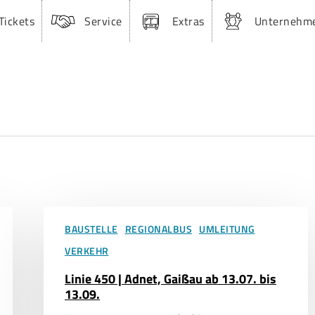
Tickets
Service
Extras
Unternehm
Linie
450
BAUSTELLE
REGIONALBUS
UMLEITUNG
|
VERKEHR
Adnet,
Gaißau
Linie 450 | Adnet, Gaißau ab 13.07. bis
ab
13.09.
13.07.