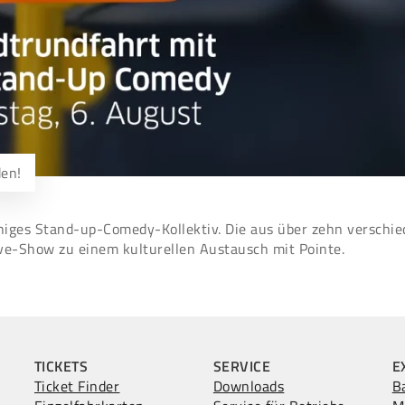
den!
rachiges Stand-up-Comedy-Kollektiv. Die aus über zehn vers
ive-Show zu einem kulturellen Austausch mit Pointe.
TICKETS
SERVICE
E
Ticket Finder
Downloads
B