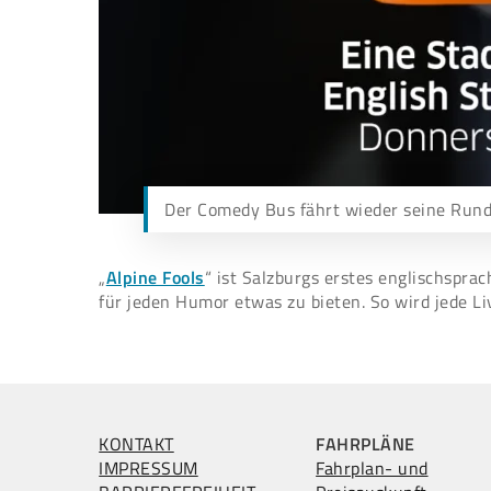
Der Comedy Bus fährt wieder seine Run
„
Alpine Fools
“ ist Salzburgs erstes englischsp
für jeden Humor etwas zu bieten. So wird jede L
KONTAKT
FAHRPLÄNE
IMPRESSUM
Fahrplan- und