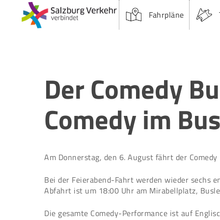
Skip
Fahrpläne
to
main
content
Der Comedy Bus
Comedy im Bus
Am Donnerstag, den 6. August fährt der Comedy 
Suchfeld:
Bei der Feierabend-Fahrt werden wieder sechs e
Abfahrt ist um 18:00 Uhr am Mirabellplatz, Busle
Die gesamte Comedy-Performance ist auf Englisc
Drücken Sie Enter oder Öffnen um zu suchen.