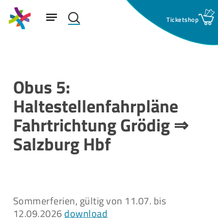
Skip
Menu
to
search
main
Suchfeld:
content
Obus 5:
Haltestellenfahrpläne
Fahrtrichtung Grödig ⇒
Salzburg Hbf
Sommerferien, gültig von 11.07. bis
12.09.2026
download