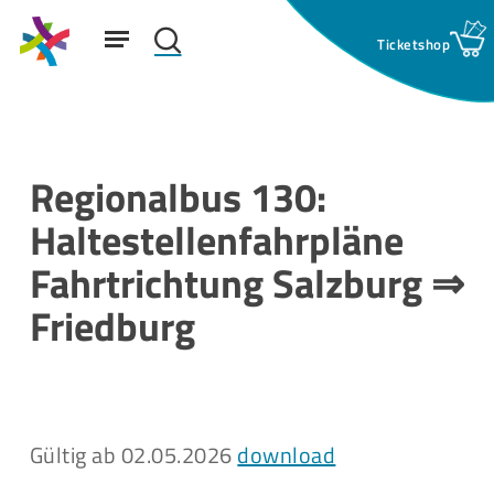
Skip
Menu
to
search
main
Suchfeld:
content
Regionalbus 130:
Haltestellenfahrpläne
Fahrtrichtung Salzburg ⇒
Friedburg
Gültig ab 02.05.2026
download