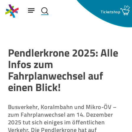
Skip
Menu
to
search
main
Suchfeld:
content
Pendlerkrone 2025: Alle
Infos zum
Fahrplanwechsel auf
einen Blick!
Busverkehr, Koralmbahn und Mikro-ÖV –
zum Fahrplanwechsel am 14. Dezember
2025 tut sich einiges im öffentlichen
Verkehr. Die Pendlerkrone hat auf