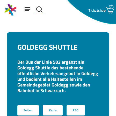
Skip
Menu
to
search
main
Suchfeld:
content
GOLDEGG SHUTTLE
Der Bus der Linie 582 ergänzt als
Goldegg Shuttle das bestehende
öffentliche Verkehrsangebot in Goldegg
und bedient alle Haltestellen im
Gemeindegebiet Goldegg sowie den
Bahnhof in Schwarzach.
Zeiten
Karte
FAQ