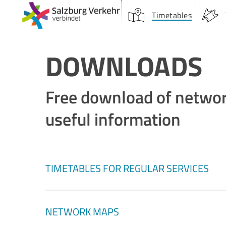
Skip
Timetables
to
main
content
DOWNLOADS
Free download of networ
Suchfeld:
useful information
Hit enter to search or ESC to close
TIMETABLES FOR REGULAR SERVICES
TIMETABLES
NETWORK MAPS