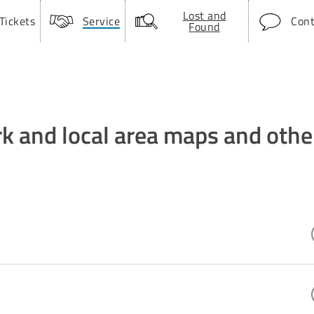
Lost and
Tickets
Service
Cont
Found
k and local area maps and othe